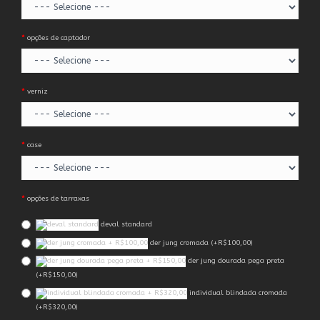
opções de captador
verniz
case
opções de tarraxas
deval standard
der jung cromada (+R$100,00)
der jung dourada pega preta
(+R$150,00)
individual blindada cromada
(+R$320,00)