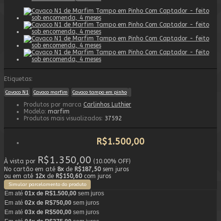
Etiquetas:
Cavaco N1
Cavaco marfim
Cavaco tampo em pinho
Produtos por marca
Carlinhos Luthier
Modelo:
marfim
Produtos mais visualizados:
37592
R$1.500,00
R$1.350,00
À vista por
(10.00% OFF)
No cartão em até
8x
de
R$187,50
sem juros
ou em até
12x
de
R$150,60
com juros
Simular parcelamento do produto
Em até
01x de R$1.500,00
sem juros
Em até
02x de R$750,00
sem juros
Em até
03x de R$500,00
sem juros