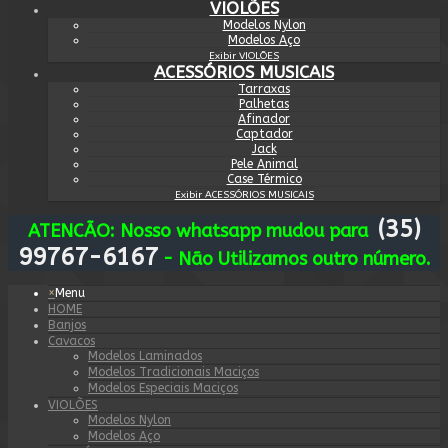
VIOLÕES
Modelos Nylon
Modelos Aço
Exibir VIOLÕES
ACESSÓRIOS MUSICAIS
Tarraxas
Palhetas
Afinador
Captador
Jack
Pele Animal
Case Térmico
Exibir ACESSÓRIOS MUSICAIS
(35)
ATENCÃO: Nosso whatsapp mudou para
99767-6167
- Não Utilizamos outro número.
×
Menu
HOME
Banjos
Cavacos
Modelos Laminados
Modelos Tradicionais Maciços
Modelos Especiais Maciços
VIOLÕES
Modelos Nylon
Modelos Aço