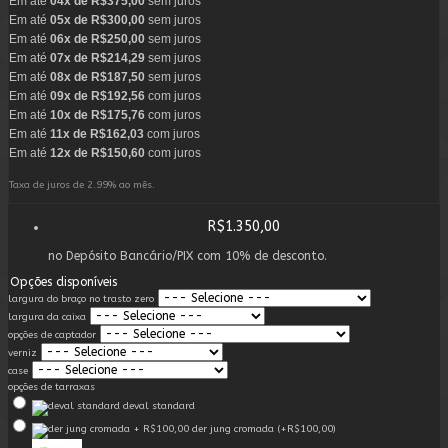
Em até
04x de R$375,00
sem juros
Em até
05x de R$300,00
sem juros
Em até
06x de R$250,00
sem juros
Em até
07x de R$214,29
sem juros
Em até
08x de R$187,50
sem juros
Em até
09x de R$192,56
com juros
Em até
10x de R$175,76
com juros
Em até
11x de R$162,03
com juros
Em até
12x de R$150,60
com juros
Taxa de juros de 2.99% ao mês.
R$1.350,00
no Depósito Bancário/PIX com 10% de desconto.
Opções disponíveis
largura do braço no trasto zero
largura da caixa
opções de captador
verniz
case
opções de tarraxas
deval standard
der jung cromada (+R$100,00)