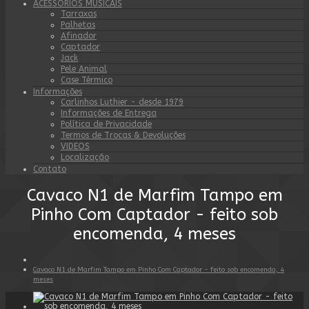
ACESSÓRIOS MUSICAIS
Tarraxas
Palhetas
Afinador
Captador
Jack
Pele Animal
Case Térmico
Informações
Carlinhos Luthier - desde 1979
Informações de Entrega
Política de Privacidade
Termos de Trocas & Devoluções
VIDEOS
Localização
Contato
Cavaco N1 de Marfim Tampo em
Pinho Com Captador - feito sob
encomenda, 4 meses
Cavaco N1 de Marfim Tampo em Pinho Com Captador - feito sob encomenda, 4
meses