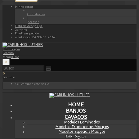
Minha conta
Cadastre-se
Acessar
Lista de desejos (0)
Carrinho
Finalizar pedido
whatsapp (35) 99767-6167
Informações
Contato
Menu
Busca
×
0
Carrinho
Seu carrinho está vazio.
HOME
BANJOS
CAVACOS
Modelos Laminados
Modelos Tradicionais Maciços
Modelos Especiais Maciços
Exibir Cavacos