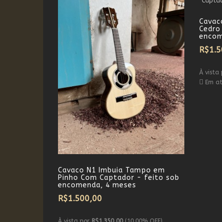
Cavac
Cedro
encom
R$1.5
À vista
Em at
Cavaco N1 Imbuia Tampo em
Pinho Com Captador - feito sob
encomenda, 4 meses
R$1.500,00
À vista por
R$1.350,00
(10.00% OFF)