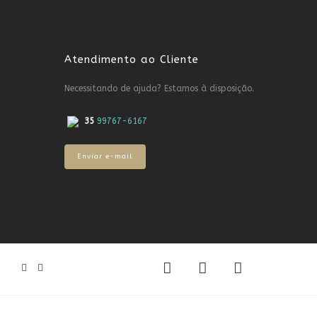
Atendimento ao Cliente
Necessitando de ajuda? Estamos à disposição.
35
99767-6167
Enviar e-mail