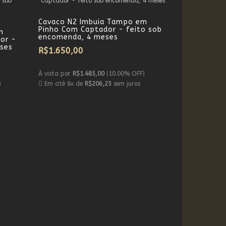
Cavaco N2 Imbuia Tampo em
Pinho Com Captador - feito sob
m
encomenda, 4 meses
or -
ses
R$1.650,00
À vista por
R$1.485,00
(10.00% OFF)
)
Em até 8x de
R$206,25
sem juros