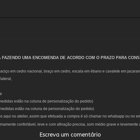
Á FAZENDO UMA ENCOMENDA DE ACORDO COM O PRAZO PARA CONST
aciço em cedro nacional, braço em cedro, escala em ébano e cavalete em jacaran
ateral,
o
didas estão na coluna de personalização do pedido)
medidas estão na coluna de personalização do pedido)
s aqui no atelier, assim que efetuada a compra é só chamar no whatsapp ou no ema
remamente confortável, leve e com afinação precisa, som médio grave e levemente
Escreva um comentário