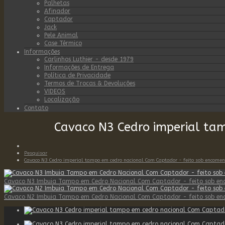
Palhetas
Afinador
Captador
Jack
Pele Animal
Case Térmico
Informações
Carlinhos Luthier - desde 1979
Informações de Entrega
Política de Privacidade
Termos de Trocas & Devoluções
VIDEOS
Localização
Contato
Cavaco N3 Cedro imperial ta
Pesquisar
Cavaco N3 Cedro imperial tampo em cedro nacional Com Captador - feito sob encome
Cavaco N3 Imbuia Tampo em Cedro Nacional Com Captador - feito sob en
Cavaco N2 Imbuia Tampo em Cedro Nacional Com Captador - feito sob en