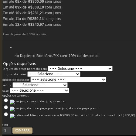
Em até
08x de R$300,00
sem juros
Em até
09x de R$308,10
com juros
Em até
10x de R$281,21
com juros
Em até
11x de R$259,24
com juros
Em até
12x de R$240,97
com juros
Taxa de juros de 2.99% ao mês.
no Depósito Bancário/PIX com 10% de desconto.
Opções disponíveis
largura do braço no trasto zero
largura da caixa
opções de captador
verniz
case
opções de tarraxas
der jung cromada
der jung dourada pega preta
individual blindada cromada (+R$200,00)
Qtd
COMPRAR