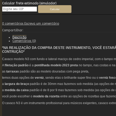
Calcular frete estimado (simulador)
0 comentários
Escreva um comentário
Compartilhar:
Descrição
Comentários (0)
*NA REALIZAÇÃO DA COMPRA DESTE INSTRUMENTO, VOCÊ ESTAR
CONTRUÇÃO*
Cavaco modelo N3 com fundo e lateral maciço de cedro imperial, com o tampo m
A
filetação padrão
é a
pontilhada modelo 2023 preta
no tampo, nas costas e na l
as
tarraxas
padrão são as modelo douradas com pega preta,
temos duas opções de
verniz
, sendo elas o brilhante super fino ou o
verniz fosc
a
largura do braço
padrão é de 30mm mas fazemos sob medida (as opções de me
a
medida da caixa
padrão é de 8 por 9 mas fazemos sob medida (as opções de 
você pode escolher o
modelo da rozetta
entre as opções de rozettas que fazemo
O cavaco N3 é um instrumento profissional para músicos exigentes, cavaco ext