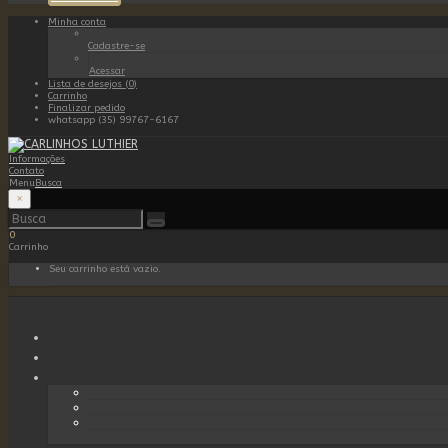
Minha conta
Cadastre-se
Acessar
Lista de desejos (0)
Carrinho
Finalizar pedido
whatsapp (35) 99767-6167
Informações
Contato
Menu
Busca
×
0
Carrinho
Seu carrinho está vazio.