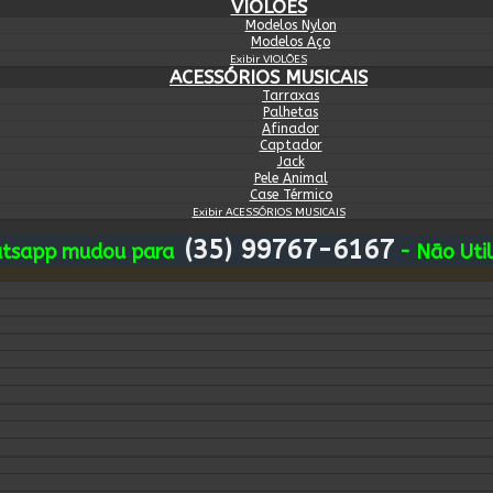
VIOLÕES
Modelos Nylon
Modelos Aço
Exibir VIOLÕES
ACESSÓRIOS MUSICAIS
Tarraxas
Palhetas
Afinador
Captador
Jack
Pele Animal
Case Térmico
Exibir ACESSÓRIOS MUSICAIS
(35) 99767-6167
atsapp mudou para
- Não Uti