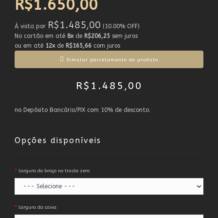
R$1.650,00
R$1.485,00
À vista por
(10.00% OFF)
No cartão em até
8x
de
R$206,25
sem juros
ou em até
12x
de
R$165,66
com juros
Simular parcelamento do produto
R$1.485,00
no Depósito Bancário/PIX com 10% de desconto.
Opções disponíveis
largura do braço no trasto zero
largura da caixa