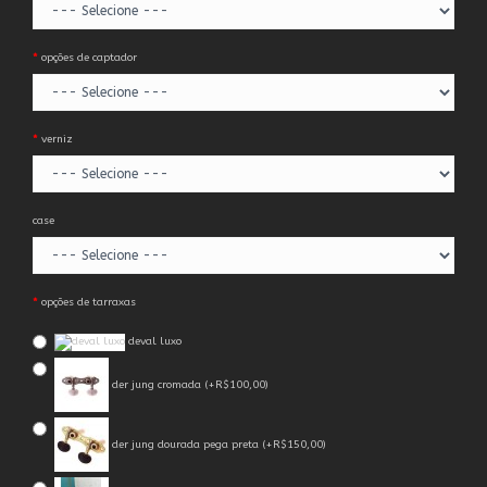
opções de captador
verniz
case
opções de tarraxas
deval luxo
der jung cromada (+R$100,00)
der jung dourada pega preta (+R$150,00)