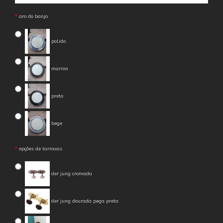
aro do banjo
polido
marron
preto
bege
opções de tarraxas
der jung cromada
der jung dourada pega preta