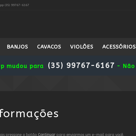
pp (35) 99767-6167
BANJOS
CAVACOS
VIOLÕES
ACESSÓRIOS
(35) 99767-6167
pp mudou para
- Não 
nformações
ois pressione o botão
Continuar
para enviarmos um e-mail para você.